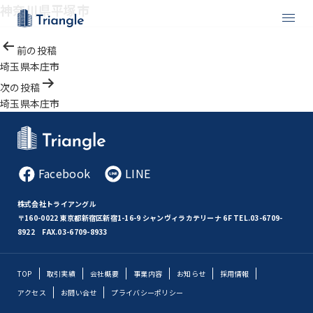
神奈川県平塚市
投
前の投稿
稿
埼玉県本庄市
ナ
次の投稿
ビ
埼玉県本庄市
ゲ
ー
シ
ョ
Facebook
LINE
ン
株式会社トライアングル
〒160-0022 東京都新宿区新宿1-16-9 シャンヴィラカテリーナ 6F
TEL.03-6709-
8922 FAX.03-6709-8933
TOP
取引実績
会社概要
事業内容
お知らせ
採用情報
アクセス
お問い合せ
プライバシーポリシー