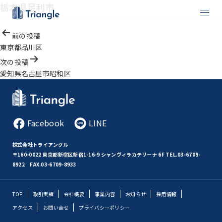
栃木県足利市
投
前の投稿
稿
東京都品川区
ナ
次の投稿
ビ
愛知県名古屋市昭和区
ゲ
ー
シ
ョ
Facebook
LINE
ン
株式会社トライアングル
〒160-0022 東京都新宿区新宿1-16-9 シャンヴィラカテリーナ 6F
TEL.03-6709-
8922 FAX.03-6709-8933
TOP
取引実績
会社概要
事業内容
お知らせ
採用情報
アクセス
お問い合せ
プライバシーポリシー