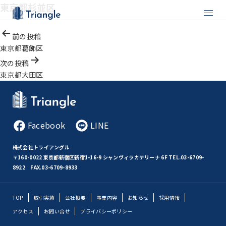
東京都杉並区
投
前の投稿
稿
東京都葛飾区
ナ
次の投稿
ビ
東京都大田区
ゲ
ー
シ
ョ
Facebook
LINE
ン
株式会社トライアングル
〒160-0022 東京都新宿区新宿1-16-9 シャンヴィラカテリーナ 6F
TEL.03-6709-
8922 FAX.03-6709-8933
TOP
取引実績
会社概要
事業内容
お知らせ
採用情報
アクセス
お問い合せ
プライバシーポリシー