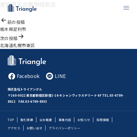
愛知県名古屋市昭和区
投
前の投稿
稿
栃木県足利市
ナ
次の投稿
ビ
北海道札幌市東区
ゲ
ー
シ
ョ
Facebook
LINE
ン
株式会社トライアングル
〒160-0022 東京都新宿区新宿1-16-9 シャンヴィラカテリーナ 6F
TEL.03-6709-
8922 FAX.03-6709-8933
TOP
取引実績
会社概要
事業内容
お知らせ
採用情報
アクセス
お問い合せ
プライバシーポリシー